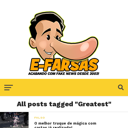
All posts tagged "Greatest"
FALSO
O melhor truque de mágica com
cartas já realizado!