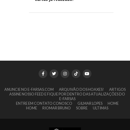
ANUNCIE NO E-FARSAS.COM
ARQUIVÃO DOS HOAXES!
ARTIGOS
ASSINE NOSSO FEED E FIQUE POR DENTRO DAS ATUALIZAÇÕES DO
E-FARSAS
ENTRE EM CONTATO CONOSCO
GILMAR LOPES
HOME
HOME
RIOMAR BRUNO
SOBRE
ULTIMAS