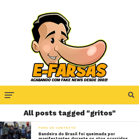
All posts tagged "gritos"
FORA DE CONTEXTO
Bandeira do Brasil foi queimada por
manifestantes durante os atos ocorridos