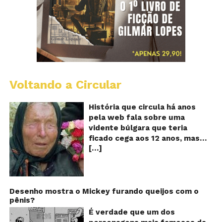
Voltando a Circular
B
Va
A
História que circula há anos
vi
pela web fala sobre uma
ce
vidente búlgara que teria
q
ficado cega aos 12 anos, mas
pr
[…]
teria previsto o fim a
o
fu
humanidade! Será verdade?
Se
Baba Vanga, a mulher que
previu o fim do mundo e do
nosso futuro, morreu em 1996
Desenho mostra o Mickey furando queijos com o
pênis?
aos 90 anos de idade, e teria
sido uma das grandes videntes
É verdade que um dos
do século XX. De acordo com