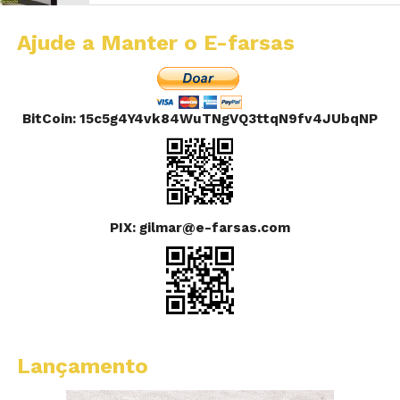
Ajude a Manter o E-farsas
BitCoin: 15c5g4Y4vk84WuTNgVQ3ttqN9fv4JUbqNP
PIX: gilmar@e-farsas.com
Lançamento