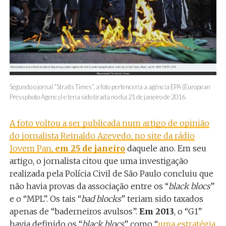
Segundo o jornal “Straits Times”, a foto pertenceria a agência EPA (European
Pressphoto Agency) e teria sido tirada no dia 21 de janeiro de 2016.
A foto voltou a ser publicada num artigo de opinião
do jornalista Reinaldo Azevedo, no site da rádio
Jovem Pan,
em 25 de janeiro
daquele ano. Em seu
artigo, o jornalista citou que uma investigação
realizada pela Polícia Civil de São Paulo concluiu que
não havia provas da associação entre os “
black blocs
”
e o “MPL”. Os tais “
bad blocks
” teriam sido taxados
apenas de “baderneiros avulsos”.
Em 2013
, o “G1”
havia definido os “
black blocs
” como “
uma estratégia