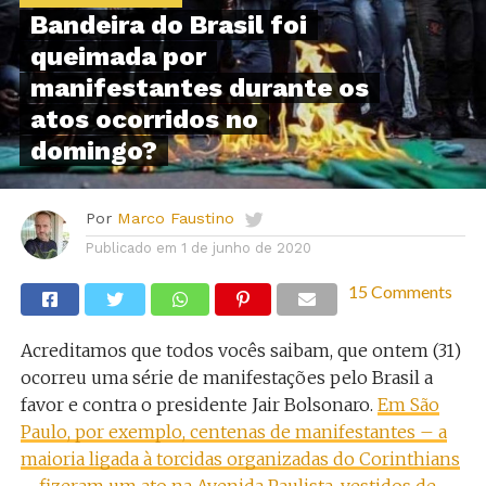
Bandeira do Brasil foi
queimada por
manifestantes durante os
atos ocorridos no
domingo?
Por
Marco Faustino
Publicado em
1 de junho de 2020
15 Comments
Acreditamos que todos vocês saibam, que ontem (31)
ocorreu uma série de manifestações pelo Brasil a
favor e contra o presidente Jair Bolsonaro.
Em São
Paulo, por exemplo, centenas de manifestantes – a
maioria ligada à torcidas organizadas do Corinthians
– fizeram um ato na Avenida Paulista, vestidos de