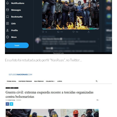
Essa foto foi retuítada pelo perfil “NasRuas”, no Twitter…