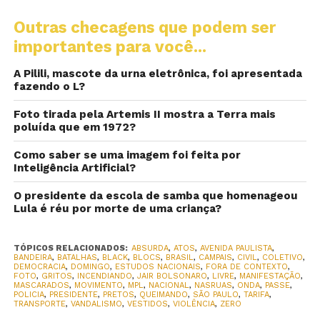
Outras checagens que podem ser
importantes para você...
A Pilili, mascote da urna eletrônica, foi apresentada
fazendo o L?
Foto tirada pela Artemis II mostra a Terra mais
poluída que em 1972?
Como saber se uma imagem foi feita por
Inteligência Artificial?
O presidente da escola de samba que homenageou
Lula é réu por morte de uma criança?
TÓPICOS RELACIONADOS:
ABSURDA
,
ATOS
,
AVENIDA PAULISTA
,
BANDEIRA
,
BATALHAS
,
BLACK
,
BLOCS
,
BRASIL
,
CAMPAIS
,
CIVIL
,
COLETIVO
,
DEMOCRACIA
,
DOMINGO
,
ESTUDOS NACIONAIS
,
FORA DE CONTEXTO
,
FOTO
,
GRITOS
,
INCENDIANDO
,
JAIR BOLSONARO
,
LIVRE
,
MANIFESTAÇÃO
,
MASCARADOS
,
MOVIMENTO
,
MPL
,
NACIONAL
,
NASRUAS
,
ONDA
,
PASSE
,
POLICIA
,
PRESIDENTE
,
PRETOS
,
QUEIMANDO
,
SÃO PAULO
,
TARIFA
,
TRANSPORTE
,
VANDALISMO
,
VESTIDOS
,
VIOLÊNCIA
,
ZERO