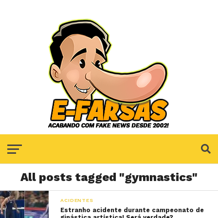
All posts tagged "gymnastics"
ACIDENTES
Estranho acidente durante campeonato de
ginástica artística! Será verdade?