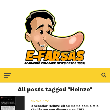
All posts tagged "Heinze"
CINEMA / TV
O senador Heinze citou meme com a Mia
Khalifa em seu discurso na CPI?