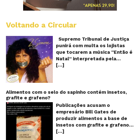
Voltando a Circular
S
pr
q
Supremo Tribunal de Justiça
Sh
punirá com multa os lojistas
d
que tocarem a música “Então é
Br
Natal” interpretada pela
t
[…]
cantora Simone! Será? De
“E
é
acordo com notícia publicada
Na
em diversos sites e blogs (e
amplamente divulgada nas
redes sociais), uma das
Alimentos com o selo do sapinho contém insetos,
grafite e grafeno?
canções mais populares do
Natal brasileiro estaria proibida
Publicações acusam o
de ser executada nos
empresário Bill Gates de
Shoppings do país. Mas será
produzir alimentos a base de
que essa notícia é real ou mais
insetos com grafite e grafeno
uma farsa da internet?
[…]
com o objetivo de reduzir a
Verdadeira ou falsa? A música
população! Será verdade?