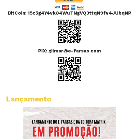
BitCoin: 15c5g4Y4vk84WuTNgVQ3ttqN9fv4JUbqNP
PIX: gilmar@e-farsas.com
Lançamento