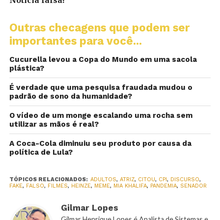
Outras checagens que podem ser
importantes para você...
Cucurella levou a Copa do Mundo em uma sacola
plástica?
É verdade que uma pesquisa fraudada mudou o
padrão de sono da humanidade?
O vídeo de um monge escalando uma rocha sem
utilizar as mãos é real?
A Coca-Cola diminuiu seu produto por causa da
política de Lula?
TÓPICOS RELACIONADOS:
ADULTOS
,
ATRIZ
,
CITOU
,
CPI
,
DISCURSO
,
FAKE
,
FALSO
,
FILMES
,
HEINZE
,
MEME
,
MIA KHALIFA
,
PANDEMIA
,
SENADOR
Gilmar Lopes
Gilmar Henrique Lopes é Analista de Sistemas e,