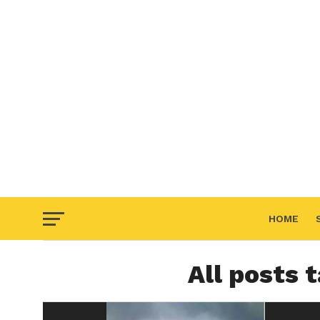
HOME
All posts 
F.A.Q