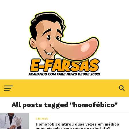
All posts tagged "homofóbico"
CRIMES
Homofóbico atirou duas vezes em médico
após ejacular em exame de próstata?