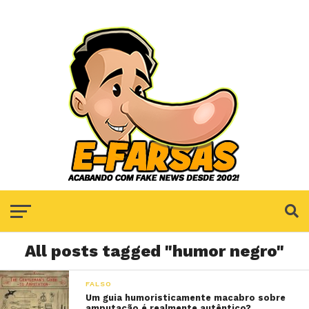
All posts tagged "humor negro"
FALSO
Um guia humoristicamente macabro sobre
amputação é realmente autêntico?