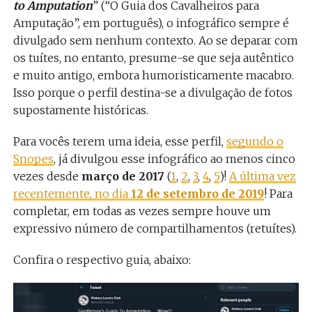
to Amputation
” (“
O Guia dos Cavalheiros para
Amputação”, em português), o infográfico sempre é
divulgado sem nenhum contexto. Ao se deparar com
os tuítes, no entanto, presume-se que seja autêntico
e muito antigo, embora humoristicamente macabro.
Isso porque o perfil destina-se a divulgação de fotos
supostamente históricas.
Para vocês terem uma ideia, esse perfil,
segundo o
Snopes
, já divulgou esse infográfico ao menos cinco
vezes desde
março de 2017
(
1
,
2
,
3
,
4
,
5
)!
A última vez
recentemente, no dia
12 de setembro de 2019
! Para
completar, em todas as vezes sempre houve um
expressivo número de compartilhamentos (retuítes).
Confira o respectivo guia, abaixo: