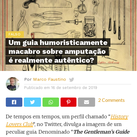
FALSO
Um guia humoristicamente
macabro sobre amputação
é realmente autêntico?
Por
Marco Faustino
Publicado em
16 de setembro de 2019
2 Comments
De tempos em tempos, um perfil chamado “
History
Lovers Club
“, no Twitter, divulga a imagem de um
peculiar guia. Denominado “
The Gentleman’s Guide