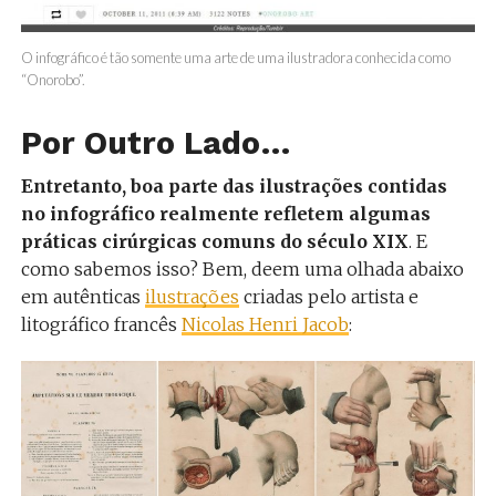
O infográfico é tão somente uma arte de uma ilustradora conhecida como
“Onorobo”.
Por Outro Lado…
Entretanto, boa parte das ilustrações contidas
no infográfico realmente refletem algumas
práticas cirúrgicas comuns do século XIX
. E
como sabemos isso? Bem, deem uma olhada abaixo
em autênticas
ilustrações
criadas pelo artista e
litográfico francês
Nicolas Henri Jacob
: