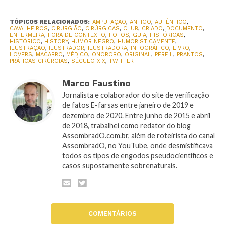
TÓPICOS RELACIONADOS:
AMPUTAÇÃO
,
ANTIGO
,
AUTÊNTICO
,
CAVALHEIROS
,
CIRURGIÃO
,
CIRÚRGICAS
,
CLUB
,
CRIADO
,
DOCUMENTO
,
ENFERMEIRA
,
FORA DE CONTEXTO
,
FOTOS
,
GUIA
,
HISTÓRICAS
,
HISTÓRICO
,
HISTORY
,
HUMOR NEGRO
,
HUMORISTICAMENTE
,
ILUSTRAÇÃO
,
ILUSTRADOR
,
ILUSTRADORA
,
INFOGRÁFICO
,
LIVRO
,
LOVERS
,
MACABRO
,
MÉDICO
,
ONOROBO
,
ORIGINAL
,
PERFIL
,
PRANTOS
,
PRÁTICAS CIRÚRGIAS
,
SÉCULO XIX
,
TWITTER
Marco Faustino
Jornalista e colaborador do site de verificação
de fatos E-farsas entre janeiro de 2019 e
dezembro de 2020. Entre junho de 2015 e abril
de 2018, trabalhei como redator do blog
AssombradO.com.br, além de roteirista do canal
AssombradO, no YouTube, onde desmistificava
todos os tipos de engodos pseudocientíficos e
casos supostamente sobrenaturais.
COMENTÁRIOS