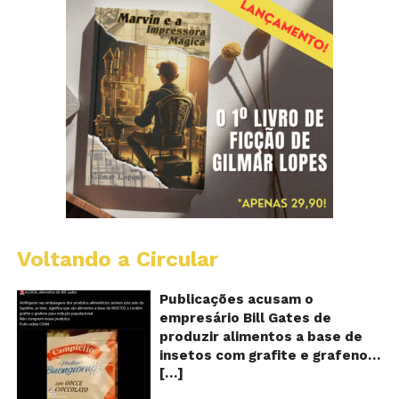
Voltando a Circular
Al
c
o
Publicações acusam o
se
empresário Bill Gates de
d
produzir alimentos a base de
sa
insetos com grafite e grafeno
c
[…]
com o objetivo de reduzir a
in
gr
população! Será verdade?