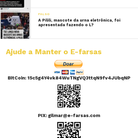
FALSO
A Pilili, mascote da urna eletrônica, foi
apresentada fazendo o L?
Ajude a Manter o E-farsas
BitCoin: 15c5g4Y4vk84WuTNgVQ3ttqN9fv4JUbqNP
PIX: gilmar@e-farsas.com