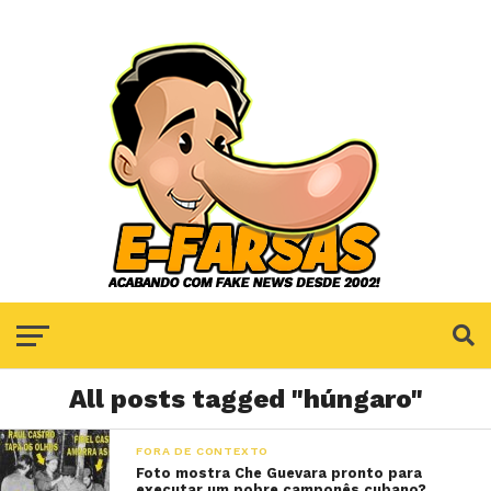
All posts tagged "húngaro"
FORA DE CONTEXTO
Foto mostra Che Guevara pronto para
executar um pobre camponês cubano?