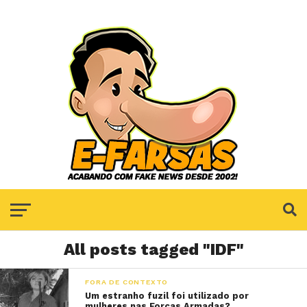
All posts tagged "IDF"
FORA DE CONTEXTO
Um estranho fuzil foi utilizado por
mulheres nas Forças Armadas?