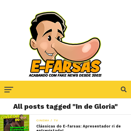
All posts tagged "In de Gloria"
CINEMA / TV
Clássicas do E-farsas: Apresentador ri de
entrevistado!