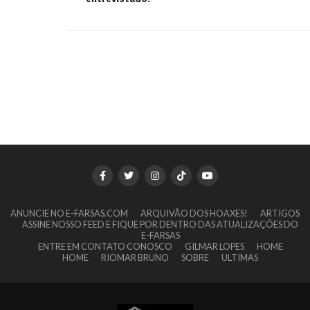
ANUNCIE NO E-FARSAS.COM
ARQUIVÃO DOS HOAXES!
ARTIGOS
ASSINE NOSSO FEED E FIQUE POR DENTRO DAS ATUALIZAÇÕES DO
E-FARSAS
ENTRE EM CONTATO CONOSCO
GILMAR LOPES
HOME
HOME
RIOMAR BRUNO
SOBRE
ULTIMAS