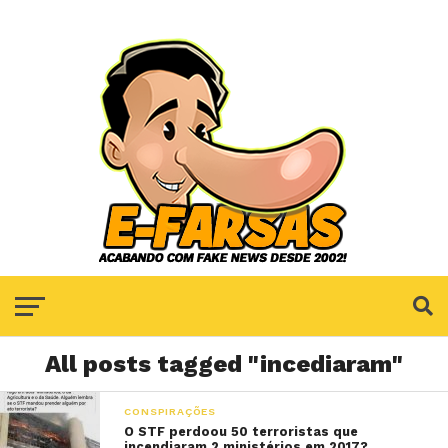
All posts tagged "incediaram"
CONSPIRAÇÕES
O STF perdoou 50 terroristas que
incendiaram 2 ministérios em 2017?