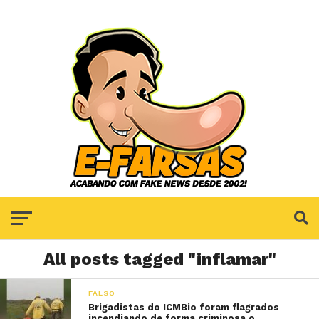
All posts tagged "inflamar"
FALSO
Brigadistas do ICMBio foram flagrados
incendiando de forma criminosa o