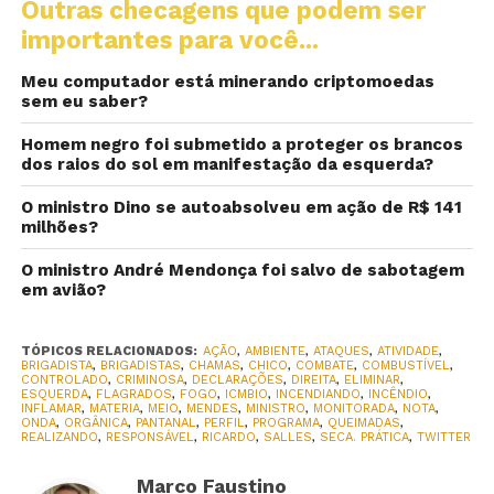
Outras checagens que podem ser
importantes para você...
Meu computador está minerando criptomoedas
sem eu saber?
Homem negro foi submetido a proteger os brancos
dos raios do sol em manifestação da esquerda?
O ministro Dino se autoabsolveu em ação de R$ 141
milhões?
O ministro André Mendonça foi salvo de sabotagem
em avião?
TÓPICOS RELACIONADOS:
AÇÃO
,
AMBIENTE
,
ATAQUES
,
ATIVIDADE
,
BRIGADISTA
,
BRIGADISTAS
,
CHAMAS
,
CHICO
,
COMBATE
,
COMBUSTÍVEL
,
CONTROLADO
,
CRIMINOSA
,
DECLARAÇÕES
,
DIREITA
,
ELIMINAR
,
ESQUERDA
,
FLAGRADOS
,
FOGO
,
ICMBIO
,
INCENDIANDO
,
INCÊNDIO
,
INFLAMAR
,
MATERIA
,
MEIO
,
MENDES
,
MINISTRO
,
MONITORADA
,
NOTA
,
ONDA
,
ORGÂNICA
,
PANTANAL
,
PERFIL
,
PROGRAMA
,
QUEIMADAS
,
REALIZANDO
,
RESPONSÁVEL
,
RICARDO
,
SALLES
,
SECA. PRÁTICA
,
TWITTER
Marco Faustino