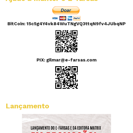
BitCoin: 15c5g4Y4vk84WuTNgVQ3ttqN9fv4JUbqNP
PIX: gilmar@e-farsas.com
Lançamento