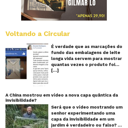
Voltando a Circular
E
lo
vi
É verdade que as marcações do
m
fundo das embalagens de leite
qu
longa vida servem para mostrar
v
quantas vezes o produto foi
o
[…]
reaproveitado? O alerta surgiu
le
fo
no dia 22 de novembro de 2018,
re
em uma conta no Facebook e
rapidamente se espalhou
também através de grupos no
A China mostrou em vídeo a nova capa quântica da
invisibilidade?
WhatsApp. De acordo com o
texto – que já havia sido
Será que o vídeo mostrando um
compartilhado quase 100 mil
senhor experimentando uma
vezes em menos de 24 horas –
capa da invisibilidade em um
as cores e numerações
jardim é verdadeiro ou falso? O