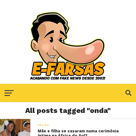
All posts tagged "onda"
FALSO
Mãe e filha se casaram numa cerimônia
íntima na África do Sul?