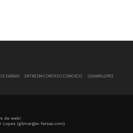
O E-FARSAS
ENTRE EM CONTATO CONOSCO
GILMAR LOPES
s da web!
ar Lopes (gilmar@e-farsas.com)