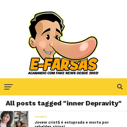
All posts tagged "inner Depravity"
CRIMES
Jovem cristã é estuprada e morta por
rebeldes sírios!