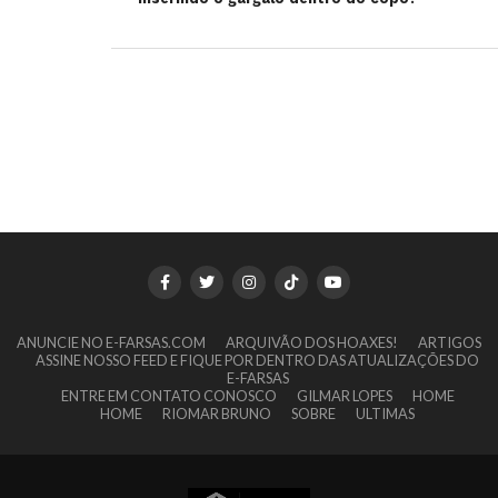
ANUNCIE NO E-FARSAS.COM
ARQUIVÃO DOS HOAXES!
ARTIGOS
ASSINE NOSSO FEED E FIQUE POR DENTRO DAS ATUALIZAÇÕES DO
E-FARSAS
ENTRE EM CONTATO CONOSCO
GILMAR LOPES
HOME
HOME
RIOMAR BRUNO
SOBRE
ULTIMAS