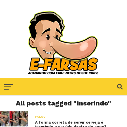
All posts tagged "inserindo"
FALSO
A forma correta de servir cerveja é
inserindo o gargalo dentro do copo?