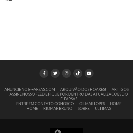
ANUNCIE NO E-FARSAS.COM
ARQUIVÃO DOS HOAXES!
ARTIGOS
ASSINE NOSSO FEED E FIQUE POR DENTRO DAS ATUALIZAÇÕES DO
E-FARSAS
ENTRE EM CONTATO CONOSCO
GILMAR LOPES
HOME
HOME
RIOMAR BRUNO
SOBRE
ULTIMAS
17