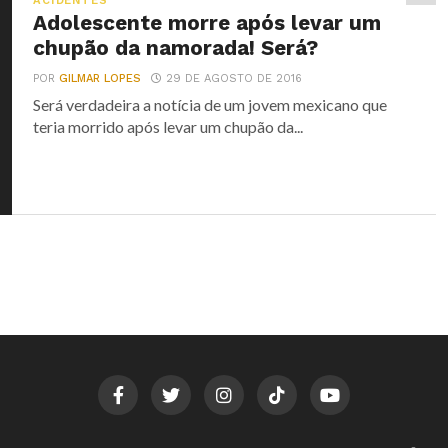
ACIDENTES
Adolescente morre após levar um
chupão da namorada! Será?
POR
GILMAR LOPES
29 DE AGOSTO DE 2016
Será verdadeira a notícia de um jovem mexicano que
teria morrido após levar um chupão da...