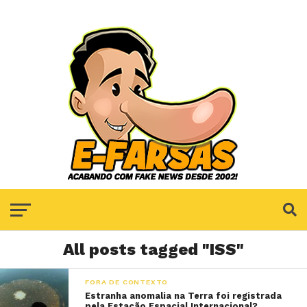
All posts tagged "ISS"
FORA DE CONTEXTO
Estranha anomalia na Terra foi registrada
pela Estação Espacial Internacional?