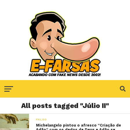
All posts tagged "Júlio II"
FALSO
Michelangelo pintou o afresco “Criação de
Adão” com os dedos de Deus e Adão se