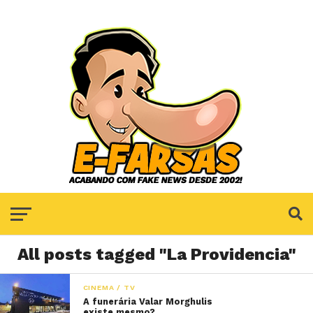
All posts tagged "La Providencia"
CINEMA / TV
A funerária Valar Morghulis
existe mesmo?