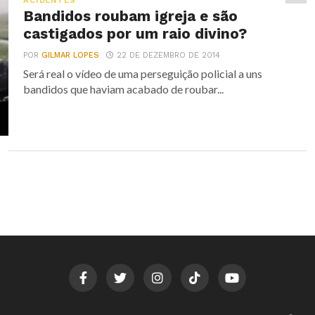
ACIDENTES
Bandidos roubam igreja e são
castigados por um raio divino?
POR
GILMAR LOPES
22 DE DEZEMBRO DE 2014
Será real o vídeo de uma perseguição policial a uns
bandidos que haviam acabado de roubar...