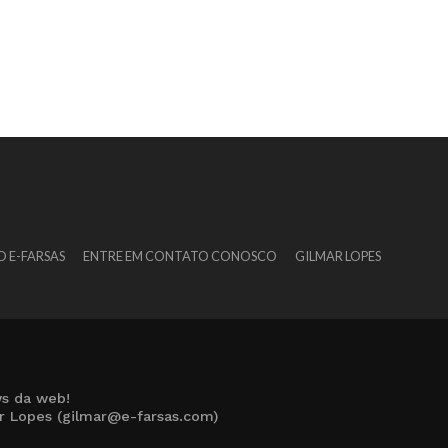
O E-FARSAS
ENTRE EM CONTATO CONOSCO
GILMAR LOPES
s da web!
ar Lopes (gilmar@e-farsas.com)