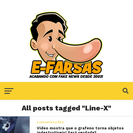
All posts tagged "Line-X"
CONSPIRAÇÕES
Vídeo mostra que o grafeno torna objetos
indestrutíveis! Será verdade?