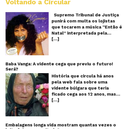
Voltando a Circular
S
pr
q
Supremo Tribunal de Justiça
Sh
punirá com multa os lojistas
d
que tocarem a música “Então é
Br
Natal” interpretada pela
t
[…]
cantora Simone! Será? De
“E
é
acordo com notícia publicada
Na
em diversos sites e blogs (e
amplamente divulgada nas
redes sociais), uma das
Baba Vanga: A vidente cega que previu o futuro!
Será?
canções mais populares do
Natal brasileiro estaria proibida
História que circula há anos
de ser executada nos
pela web fala sobre uma
Shoppings do país. Mas será
vidente búlgara que teria
que essa notícia é real ou mais
ficado cega aos 12 anos, mas
uma farsa da internet?
[…]
teria previsto o fim a
Verdadeira ou falsa? A música
humanidade! Será verdade?
“Então é Natal”, eternizada na
Baba Vanga, a mulher que
voz da cantora Simone, é uma
previu o fim do mundo e do
versão feita pelo compositor
nosso futuro, morreu em 1996
Embalagens longa vida mostram quantas vezes o