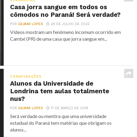
VERDADEIRO
Casa jorra sangue em todos os
cômodos no Paraná! Será verdade?
POR
GILMAR LOPES
28 DE JULHO DE 2022
Vídeos mostram um fenômeno incomum ocorrido em
Cambé (PR) de uma casa que jorra sangue em...
CONSPIRAÇÕES
Alunos da Universidade de
Londrina tem aulas totalmente
nus?
POR
GILMAR LOPES
17 DE MARÇO DE 2018
Será verdade ou mentira que uma universidade
estadual do Paraná tem matérias que obrigam os
alunos...