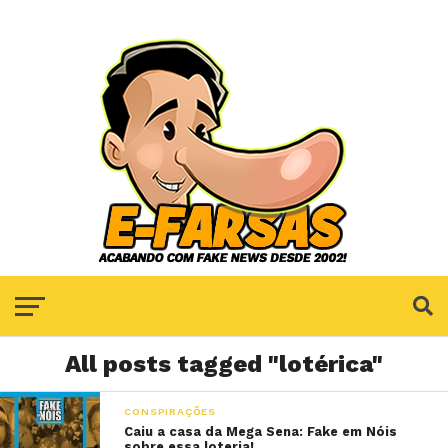
All posts tagged "lotérica"
CONSPIRAÇÕES
Caiu a casa da Mega Sena: Fake em Nóis
sobre essa loteria!