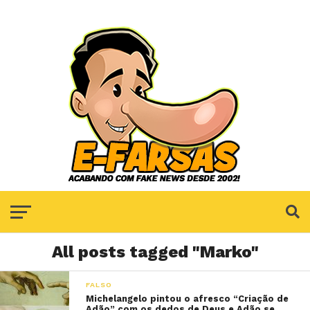
All posts tagged "Marko"
FALSO
Michelangelo pintou o afresco “Criação de
Adão” com os dedos de Deus e Adão se