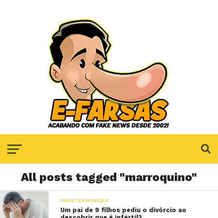
All posts tagged "marroquino"
INDETERMINADO
Um pai de 9 filhos pediu o divórcio ao
descobrir que é infértil?