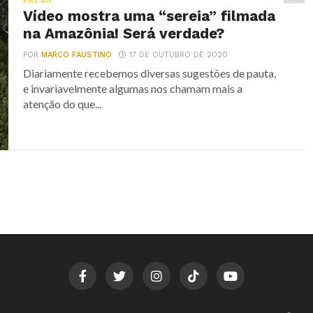
FALSO
Vídeo mostra uma “sereia” filmada
na Amazônia! Será verdade?
POR
MARCO FAUSTINO
17 DE OUTUBRO DE 2020
Diariamente recebemos diversas sugestões de pauta,
e invariavelmente algumas nos chamam mais a
atenção do que...