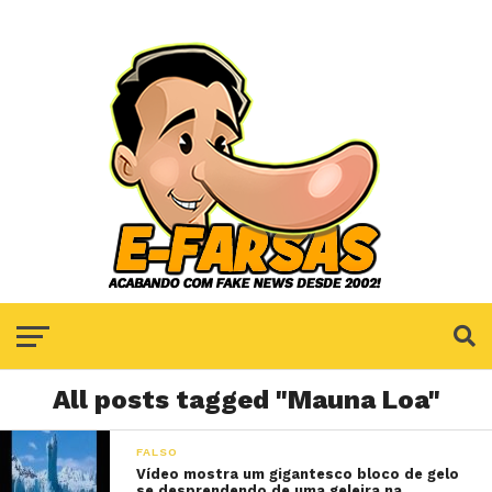
All posts tagged "Mauna Loa"
FALSO
Vídeo mostra um gigantesco bloco de gelo
se desprendendo de uma geleira na