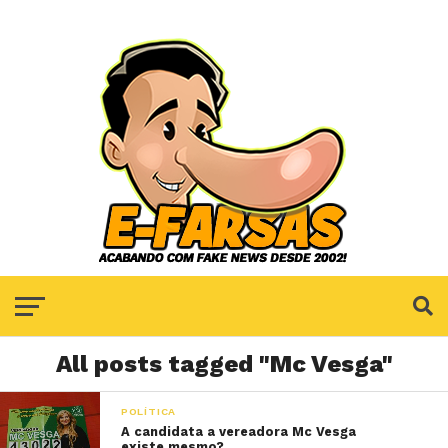
All posts tagged "Mc Vesga"
POLÍTICA
A candidata a vereadora Mc Vesga
existe mesmo?