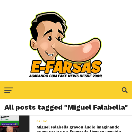
All posts tagged "Miguel Falabella"
FALSO
Miguel Falabella gravou áudio imaginando
como seria se a Esquerda tivesse vencido