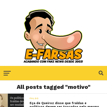
All posts tagged "motivo"
FALSO
Eça de Queiroz disse que fraldas e
políticos devem ser trocados pelo mesmo