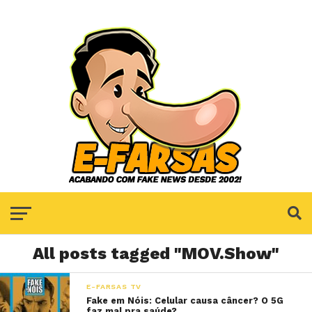
All posts tagged "MOV.Show"
E-FARSAS TV
Fake em Nóis: Celular causa câncer? O 5G
faz mal pra saúde?