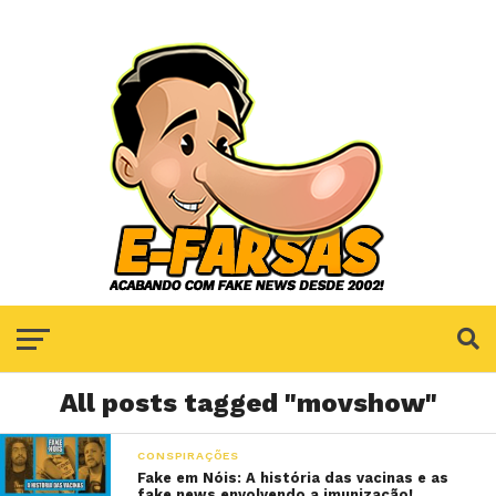
All posts tagged "movshow"
CONSPIRAÇÕES
Fake em Nóis: A história das vacinas e as
fake news envolvendo a imunização!