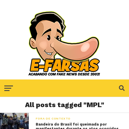
All posts tagged "MPL"
FORA DE CONTEXTO
Bandeira do Brasil foi queimada por
manifestantes durante os atos ocorridos