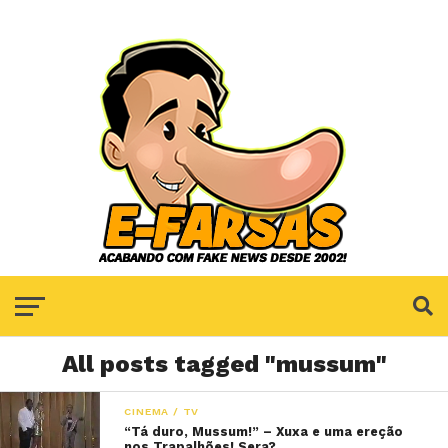
All posts tagged "mussum"
CINEMA / TV
“Tá duro, Mussum!” – Xuxa e uma ereção
nos Trapalhões! Sera?