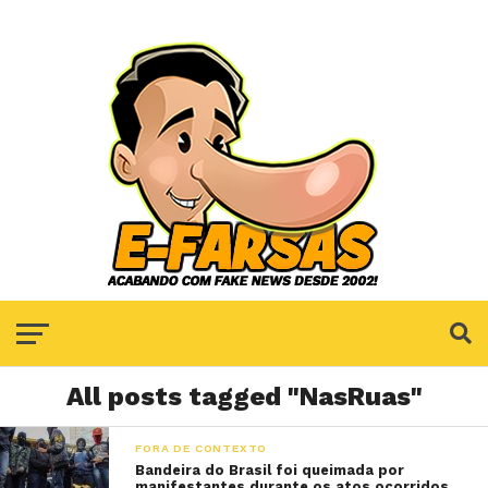
All posts tagged "NasRuas"
FORA DE CONTEXTO
Bandeira do Brasil foi queimada por
manifestantes durante os atos ocorridos