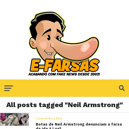
All posts tagged "Neil Armstrong"
CONSPIRAÇÕES
Botas de Neil Armstrong denunciam a farsa
da ida à Lua?