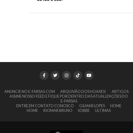
ANUNCIE NO E-FARSAS.COM
ARQUIVÃO DOS HOAXES!
ARTIGOS
ASSINE NOSSO FEED E FIQUE POR DENTRO DAS ATUALIZAÇÕES DO
E-FARSAS
ENTRE EM CONTATO CONOSCO
GILMAR LOPES
HOME
HOME
RIOMAR BRUNO
SOBRE
ULTIMAS