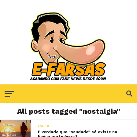
All posts tagged "nostalgia"
FALSO
É verdade que “saudade” só existe na
língua portuguesa?