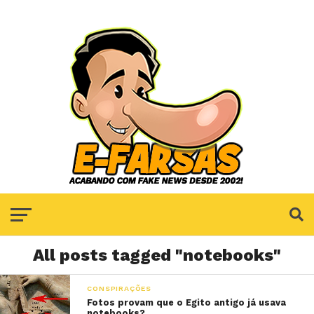
All posts tagged "notebooks"
CONSPIRAÇÕES
Fotos provam que o Egito antigo já usava
notebooks?