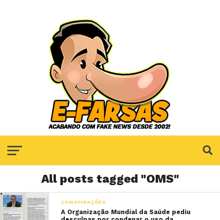
All posts tagged "OMS"
CONSPIRAÇÕES
A Organização Mundial da Saúde pediu
desculpas por condenar o uso da