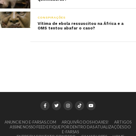
CONSPIRAÇÕES
Vítima de ebola ressuscitou na África e a
OMS tentou abafar o caso?
ANUNCIE NO E-FARSAS.COM
ARQUIVÃO DOS HOAXES!
ARTIGOS
ASSINE NOSSO FEED E FIQUE POR DENTRO DAS ATUALIZAÇÕES DO
E-FARSAS