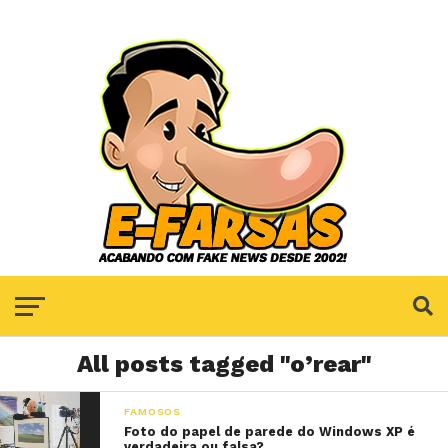
All posts tagged "o’rear"
FAMOSOS
Foto do papel de parede do Windows XP é
verdadeira ou falsa?