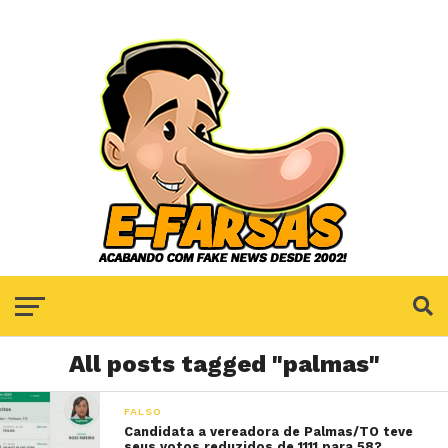
All posts tagged "palmas"
FALSO
Candidata a vereadora de Palmas/TO teve
seus votos reduzidos de 1111 para 58?