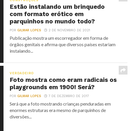
CONSTRUÇÕES
Estão instalando um brinquedo
com formato erótico em
parquinhos no mundo todo?
POR
GILMAR LOPES
2 DE NOVEMBRO DE 2021
Publicação mostra um escorregador em forma de
órgãos genitais e afirma que diversos países estariam
instalando...
VERDADEIRO
Foto mostra como eram radicais os
playgrounds em 1900! Será?
POR
GILMAR LOPES
7 DE DEZEMBRO DE 2017
Será que a foto mostrando crianças penduradas em
enormes estruturas era mesmo de parquinhos de
diversões...