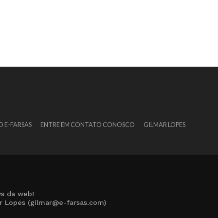
O E-FARSAS
ENTRE EM CONTATO CONOSCO
GILMAR LOPES
s da web!
ar Lopes (gilmar@e-farsas.com)